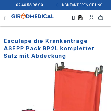
02 40 58 98 00
KONTAKTIEREN SIE UNS
Ask
Mein
Suche
a
Konto
quote
Esculape die Krankentrage
ASEPP Pack BP2L kompletter
Satz mit Abdeckung
Zum
Zum
Ende
Anfang
der
der
Bildgalerie
Bildgalerie
springen
springen