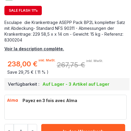
SALE FLASH 11%
Esculape die Krankentrage ASEPP Pack BP2L kompletter Satz
mit Abdeckung- Standard NFS 90311 - Abmessungen der
Krankentrage: 229 58,5 x x 14 cm - Gewicht: 15 kg - Referenz:
8300204
Voir la description complète.
inkl. MwSt.
inkl. MwSt.
238,00 €
267,75 €
Sonderpreis
Save 29,75 € ( 11 % )
Verfügbarkeit :
Auf Lager - 3 Artikel auf Lager
Payez en 3 fois avec Alma