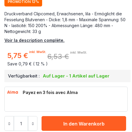
PROMOTION 12%
Druckverband Clipcomed, Erwachsenen, lila - Ermöglicht die
Fesselung Blutvenen - Dicke: 1,8 mm - Maximale Spannung: 50
N - lasticité: 150 200% - Abmessungen Länge: 480 mm -
Nettogewicht: 33 g
Voir la description complète.
inkl. MwSt.
inkl. MwSt.
5,75 €
6,53 €
Sonderpreis
Save 0,79 € ( 12 % )
Verfügbarkeit :
Auf Lager - 1 Artikel auf Lager
Payez en 3 fois avec Alma
In den Warenkorb