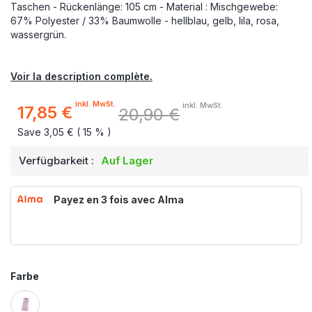
Taschen - Rückenlänge: 105 cm - Material : Mischgewebe:
67% Polyester / 33% Baumwolle - hellblau, gelb, lila, rosa,
wassergrün.
Voir la description complète.
inkl. MwSt.
inkl. MwSt.
17,85 €
20,90 €
Sonderpreis
Save 3,05 € ( 15 % )
Verfügbarkeit :
Auf Lager
Payez en 3 fois avec Alma
Farbe