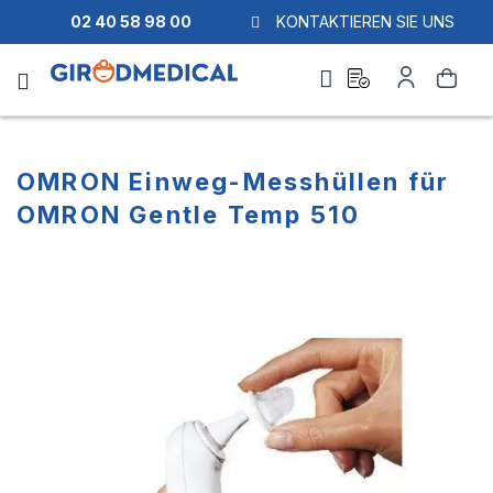
02 40 58 98 00
KONTAKTIEREN SIE UNS
Ask
Mein
Suche
a
Konto
quote
OMRON Einweg-Messhüllen für
OMRON Gentle Temp 510
Zum
Zum
Ende
Anfang
der
der
Bildgalerie
Bildgalerie
springen
springen