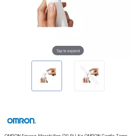
Tap to expand
OMRON Einweg-Messhüllen (20 St.) für OMRON Gentle Temp