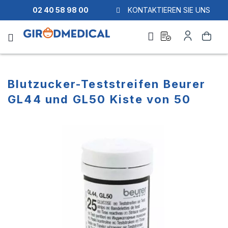
02 40 58 98 00
KONTAKTIEREN SIE UNS
Ask
Mein
Suche
a
Konto
quote
Blutzucker-Teststreifen Beurer
GL44 und GL50 Kiste von 50
Zum
Zum
Ende
Anfang
der
der
Bildgalerie
Bildgalerie
springen
springen