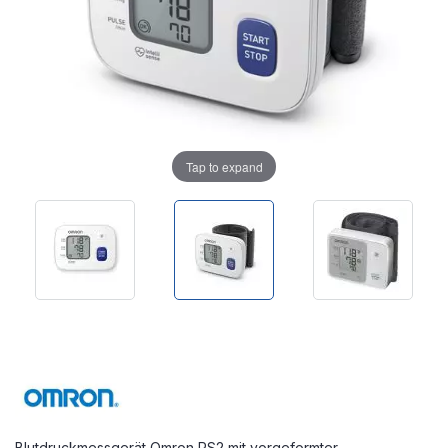
Tap to expand
Blutdruckmessgerät Omron RS2 mit vorgeformter