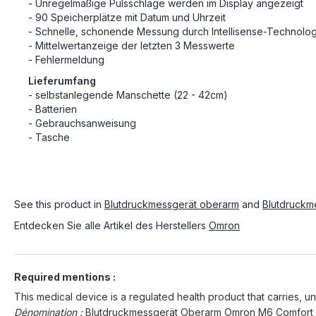
- Unregelmäßige Pulsschläge werden im Display angezeigt
- 90 Speicherplätze mit Datum und Uhrzeit
- Schnelle, schonende Messung durch Intellisense-Technolog
- Mittelwertanzeige der letzten 3 Messwerte
- Fehlermeldung
Lieferumfang
- selbstanlegende Manschette (22 - 42cm)
- Batterien
- Gebrauchsanweisung
- Tasche
See this product in
Blutdruckmessgerät oberarm
and
Blutdruckm
Entdecken Sie alle Artikel des Herstellers
Omron
Required mentions :
This medical device is a regulated health product that carries, un
Dénomination :
Blutdruckmessgerät Oberarm Omron M6 Comfort