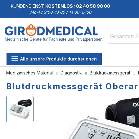
KUNDENDIENST
KOSTENLOS : 02 40 58 98 00
Mo–Fr 9:00–13:00 / 14:00–17:00
Medizinische Geräte für Fachleute und Privatpersonen
Suche
Alle unsere Produkte durchsuchen
Medizinisches Material
Diagnostik
Blutdruckmessgerät
Blutdruckmessgerät Obera
Zum
Zum
Ende
Anfang
der
der
Bildgalerie
Bildgalerie
springen
springen