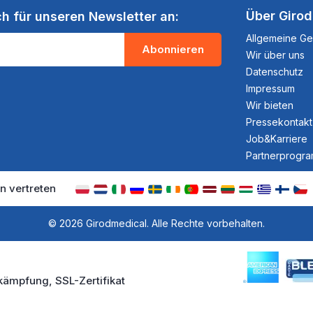
Über Giro
ch für unseren Newsletter an:
Allgemeine G
Abonnieren
Wir über uns
Datenschutz
Impressum
Wir bieten
Pressekontakt
Job&Karriere
Partnerprogr
n vertreten
© 2026 Girodmedical. Alle Rechte vorbehalten.
kämpfung, SSL-Zertifikat