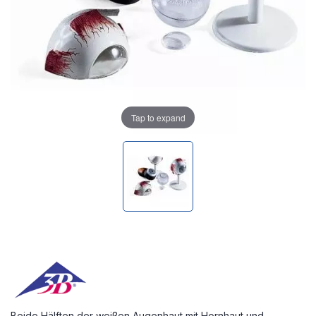
Tap to expand
Beide Hälften der weißen Augenhaut mit Hornhaut und