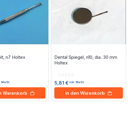
lt, n7 Holtex
Dental Spiegel, n10, dia. 30 mm
Holtex
Rating:
0%
5,81 €
l. MwSt.
inkl. MwSt.
en Warenkorb
In den Warenkorb