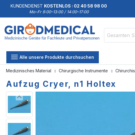
KUNDENDIENST
KOSTENLOS : 02 40 58 98 00
Mo–Fr 9:00–13:00 / 14:00–17:00
Medizinische Geräte für Fachleute und Privatpersonen
Suche
Alle unsere Produkte durchsuchen
Medizinisches Material
Chirurgische Instrumente
Chirurchi
Aufzug Cryer, n1 Holtex
Zum
Zum
Ende
Anfang
der
der
Bildgalerie
Bildgalerie
springen
springen