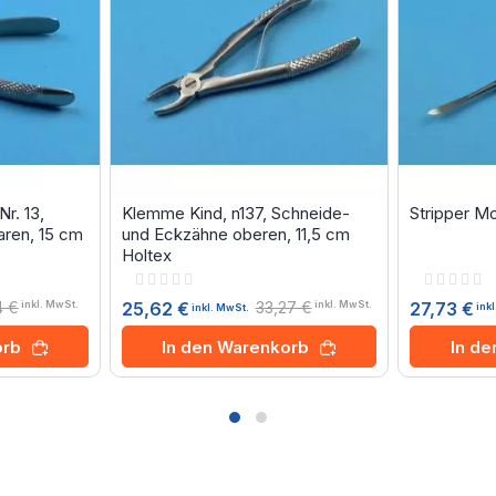
r. 13,
Klemme Kind, n137, Schneide-
Stripper Mo
ren, 15 cm
und Eckzähne oberen, 11,5 cm
Holtex
Rating:
Rating:
0%
0%
4 €
33,27 €
27,73 €
25,62 €
inkl. MwSt.
inkl. MwSt.
ink
inkl. MwSt.
In d
orb
In den Warenkorb