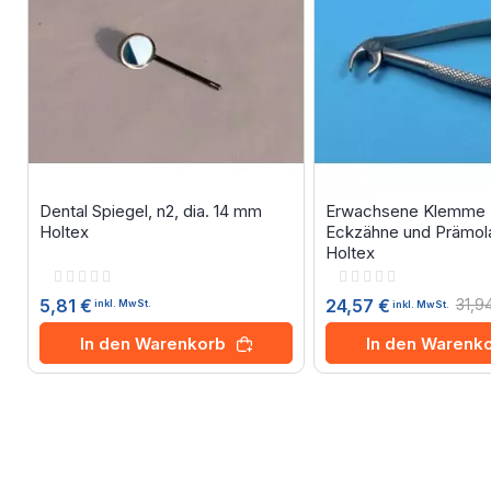
Dental Spiegel, n2, dia. 14 mm
Erwachsene Klemme N
Holtex
Eckzähne und Prämola
Holtex
Rating:
Rating:
0%
0%
5,81 €
31,9
24,57 €
inkl. MwSt.
inkl. MwSt.
In den Warenkorb
In den Warenk