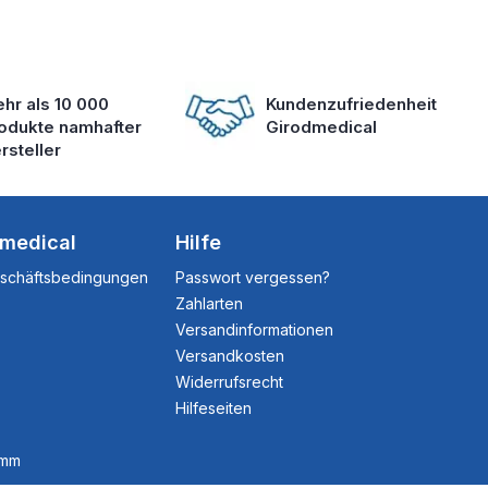
hr als 10 000
Kundenzufriedenheit
odukte namhafter
Girodmedical
rsteller
dmedical
Hilfe
eschäftsbedingungen
Passwort vergessen?
Zahlarten
Versandinformationen
Versandkosten
Widerrufsrecht
Hilfeseiten
amm