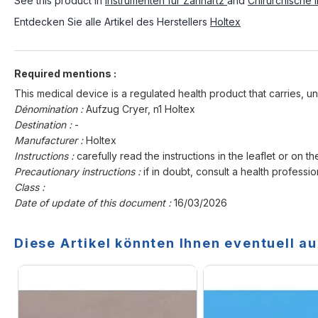
See this product in
Instrumenten für Zahnartz
and
Chirurchische 
Entdecken Sie alle Artikel des Herstellers
Holtex
Required mentions :
This medical device is a regulated health product that carries, un
Dénomination :
Aufzug Cryer, n1 Holtex
Destination :
-
Manufacturer :
Holtex
Instructions :
carefully read the instructions in the leaflet or on th
Precautionary instructions :
if in doubt, consult a health professio
Class :
Date of update of this document :
16/03/2026
Diese Artikel könnten Ihnen eventuell au