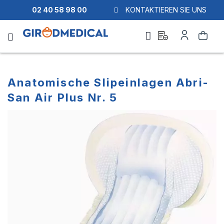
02 40 58 98 00
KONTAKTIEREN SIE UNS
Ask
Mein
Suche
a
Konto
quote
Anatomische Slipeinlagen Abri-
San Air Plus Nr. 5
Zum
Zum
Ende
Anfang
der
der
Bildgalerie
Bildgalerie
springen
springen