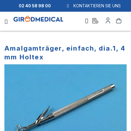
02 40 58 98 00
KONTAKTIEREN SIE UNS
Ask
Mein
Suche
a
Konto
quote
Amalgamträger, einfach, dia.1, 4
mm Holtex
Zum
Zum
Ende
Anfang
der
der
Bildgalerie
Bildgalerie
springen
springen