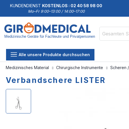
KUNDENDIENST
KOSTENLOS : 02 40 58 98 00
Mo–Fr 9:00–13:00 / 14:00–17:00
Medizinische Geräte für Fachleute und Privatpersonen
Suche
Alle unsere Produkte durchsuchen
Medizinisches Material
Chirurgische Instrumente
Scheren 
Verbandschere LISTER
Zum
Zum
Ende
Anfang
der
der
Bildgalerie
Bildgalerie
springen
springen