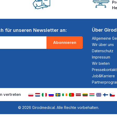
Pr
He
Über Giro
ch für unseren Newsletter an:
Allgemeine G
Abonnieren
Wir über uns
Datenschutz
Impressum
Wir bieten
Pressekontakt
Job&Karriere
Partnerprogr
n vertreten
© 2026 Girodmedical. Alle Rechte vorbehalten.