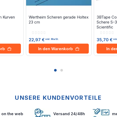
 Kurven
Wertheim Scheren gerade Holtex
3BTape Coa
23 cm
Schere S-
Scientific
Rating:
Rating:
0%
0%
22,97 €
35,70 €
inkl. MwSt.
ink
orb
In den Warenkorb
In d
UNSERE KUNDENVORTEILE
s on the web
Versand 24/48h
me