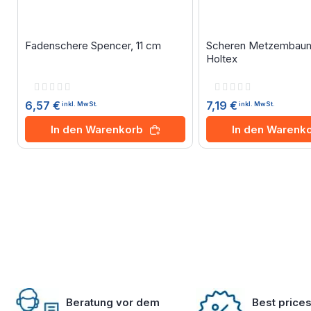
Fadenschere Spencer, 11 cm
Scheren Metzembaum
Holtex
Rating:
Rating:
0%
0%
6,57 €
7,19 €
inkl. MwSt.
inkl. MwSt.
In den Warenkorb
In den Warenk
Beratung vor dem
Best price