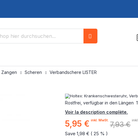
Suche
/ Zangen
Scheren
Verbandschere LISTER
Rostfrei, verfügbar in den Längen 11.
Voir la description complète.
inkl. MwSt.
ink
5,95 €
Sonderpreis
7,93 €
Save 1,98 € ( 25 % )