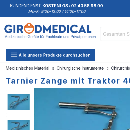
KUNDENDIENST
KOSTENLOS : 02 40 58 98 00
Mo–Fr 9:00–13:00 / 14:00–17:00
Medizinische Geräte für Fachleute und Privatpersonen
Suche
Alle unsere Produkte durchsuchen
Medizinisches Material
Chirurgische Instrumente
Chirurchi
Tarnier Zange mit Traktor 
Zum
Zum
Ende
Anfang
der
der
Bildgalerie
Bildgalerie
springen
springen