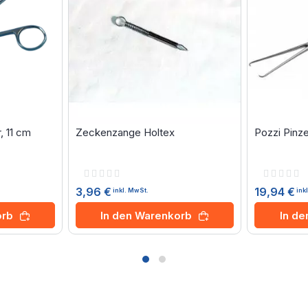
 11 cm
Zeckenzange Holtex
Pozzi Pinze
Rating:
Rating:
0%
0%
3,96 €
19,94 €
inkl. MwSt.
ink
orb
In den Warenkorb
In d