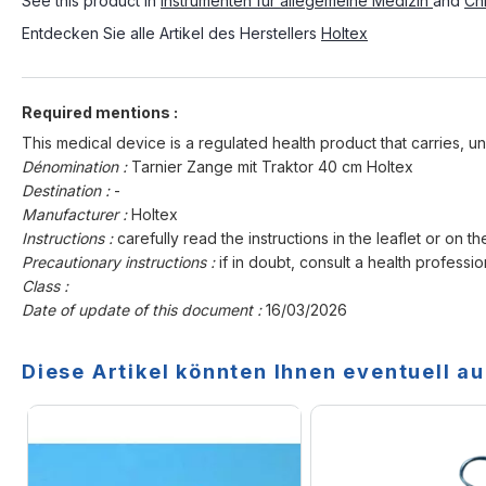
See this product in
Instrumenten für allegemeine Medizin
and
Ch
Entdecken Sie alle Artikel des Herstellers
Holtex
Required mentions :
This medical device is a regulated health product that carries, un
Dénomination :
Tarnier Zange mit Traktor 40 cm Holtex
Destination :
-
Manufacturer :
Holtex
Instructions :
carefully read the instructions in the leaflet or on th
Precautionary instructions :
if in doubt, consult a health professio
Class :
Date of update of this document :
16/03/2026
Diese Artikel könnten Ihnen eventuell au