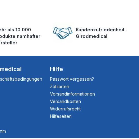
hr als 10 000
Kundenzufriedenheit
odukte namhafter
Girodmedical
rsteller
dmedical
Hilfe
eschäftsbedingungen
Passwort vergessen?
Zahlarten
Versandinformationen
Versandkosten
Widerrufsrecht
Hilfeseiten
amm