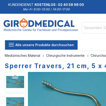
KUNDENDIENST
KOSTENLOS : 02 40 58 98 00
Mo–Fr 9:00–13:00 / 14:00–17:00
Medizinische Geräte für Fachleute und Privatpersonen
Suche
Alle unsere Produkte durchsuchen
Medizinisches Material
Chirurgische Instrumente
Chirurchi
Sperrer Travers, 21 cm, 5 x 
Zum
Zum
Ende
Anfang
der
der
Bildgalerie
Bildgalerie
springen
springen