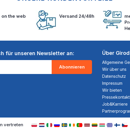
s on the web
Versand 24/48h
me
Pr
He
Über Giro
ch für unseren Newsletter an:
Allgemeine G
Abonnieren
Wir über uns
Datenschutz
Impressum
Wir bieten
Pressekontakt
Job&Karriere
Partnerprogr
n vertreten