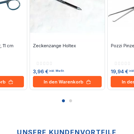
 11 cm
Zeckenzange Holtex
Pozzi Pinze
Rating:
Rating:
0%
0%
3,96 €
19,94 €
inkl. MwSt.
ink
orb
In den Warenkorb
In d
UNSERE KUNDENVORTEILE