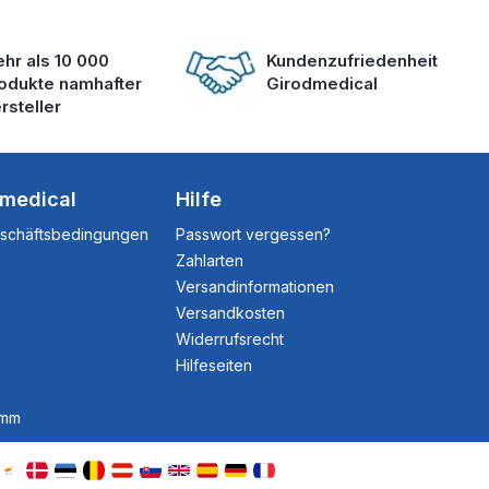
hr als 10 000
Kundenzufriedenheit
odukte namhafter
Girodmedical
rsteller
dmedical
Hilfe
eschäftsbedingungen
Passwort vergessen?
Zahlarten
Versandinformationen
Versandkosten
Widerrufsrecht
Hilfeseiten
amm