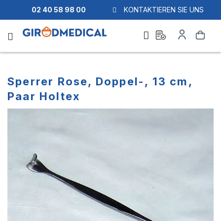
02 40 58 98 00
KONTAKTIEREN SIE UNS
Ask
Mein
Suche
a
Konto
quote
Sperrer Rose, Doppel-, 13 cm,
Paar Holtex
Zum
Zum
Ende
Anfang
der
der
Bildgalerie
Bildgalerie
springen
springen