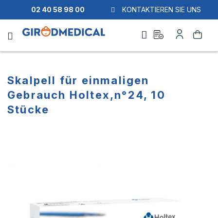
02 40 58 98 00
KONTAKTIEREN SIE UNS
Ask
Mein
Suche
a
Konto
quote
Skalpell für einmaligen
Gebrauch Holtex,n°24, 10
Stücke
Zum
Zum
Ende
Anfang
der
der
Bildgalerie
Bildgalerie
springen
springen