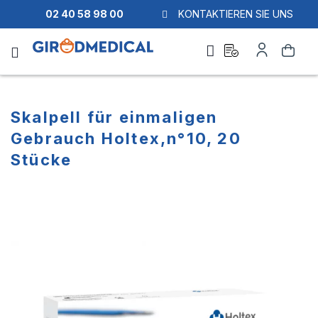
02 40 58 98 00
KONTAKTIEREN SIE UNS
Ask
Mein
Suche
a
Konto
quote
Skalpell für einmaligen
Gebrauch Holtex,n°10, 20
Stücke
Zum
Zum
Ende
Anfang
der
der
Bildgalerie
Bildgalerie
springen
springen