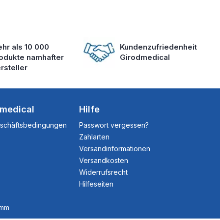
hr als 10 000
Kundenzufriedenheit
odukte namhafter
Girodmedical
rsteller
dmedical
Hilfe
eschäftsbedingungen
Passwort vergessen?
Zahlarten
Versandinformationen
Versandkosten
Widerrufsrecht
Hilfeseiten
amm