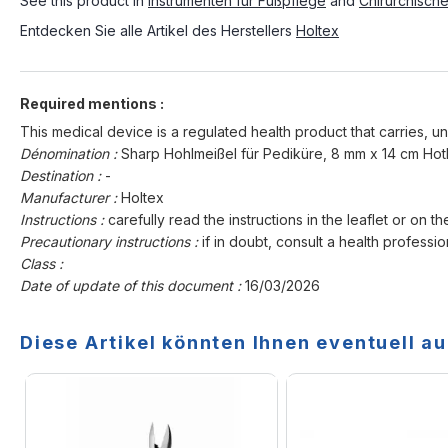
See this product in
Instrumenten für Fußpflege
and
Chirurchisch
Entdecken Sie alle Artikel des Herstellers
Holtex
Required mentions :
This medical device is a regulated health product that carries, un
Dénomination :
Sharp Hohlmeißel für Pediküre, 8 mm x 14 cm Hot
Destination :
-
Manufacturer :
Holtex
Instructions :
carefully read the instructions in the leaflet or on th
Precautionary instructions :
if in doubt, consult a health professio
Class :
Date of update of this document :
16/03/2026
Diese Artikel könnten Ihnen eventuell au