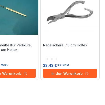
meiße lfür Pediküre,
Nagelschere , 15 cm Holtex
4 cm Holtex
Rating:
0%
33,43 €
l. MwSt.
inkl. MwSt.
en Warenkorb
In den Warenkorb