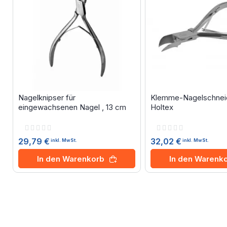
Nagelknipser für
Klemme-Nagelschneid
eingewachsenen Nagel , 13 cm
Holtex
Rating:
Rating:
0%
0%
29,79 €
32,02 €
inkl. MwSt.
inkl. MwSt.
In den Warenkorb
In den Warenk