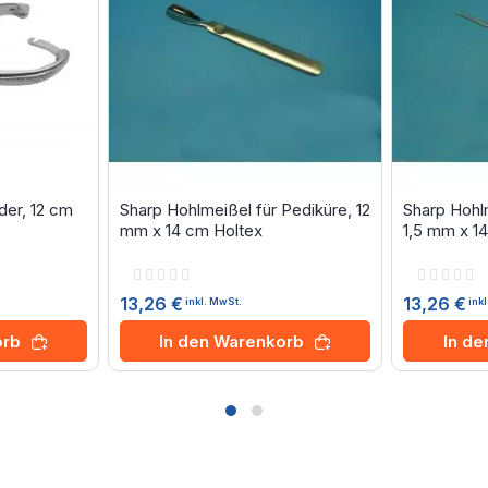
er, 12 cm
Sharp Hohlmeißel für Pediküre, 12
Sharp Hohl
mm x 14 cm Holtex
1,5 mm x 1
Rating:
Rating:
0%
0%
13,26 €
13,26 €
inkl. MwSt.
ink
orb
In den Warenkorb
In d