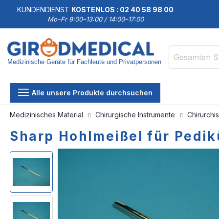
KUNDENDIENST
KOSTENLOS : 02 40 58 98 00
Mo–Fr 9:00–13:00 / 14:00–17:00
Medizinische Geräte für Fachleute und Privatpersonen
Suche
Alle unsere Produkte durchsuchen
Medizinisches Material
Chirurgische Instrumente
Chirurchi
Sharp Hohlmeißel für Pedik
Zum
Zum
Ende
Anfang
der
der
Bildgalerie
Bildgalerie
springen
springen