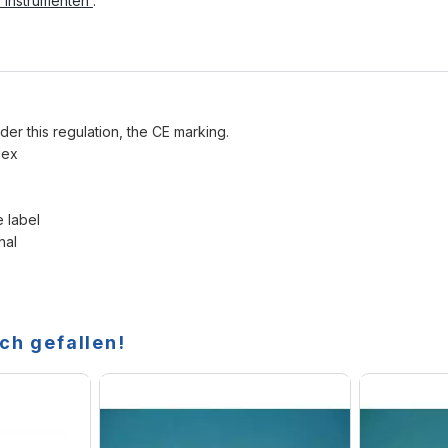
e Instrumenten
.
der this regulation, the CE marking.
lex
e label
nal
ch gefallen!