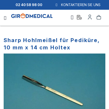
02 40 58 98 00
KONTAKTIEREN SIE UNS
Ask
Mein
Suche
a
Konto
quote
Sharp Hohlmeißel für Pediküre,
10 mm x 14 cm Holtex
Zum
Zum
Ende
Anfang
der
der
Bildgalerie
Bildgalerie
springen
springen