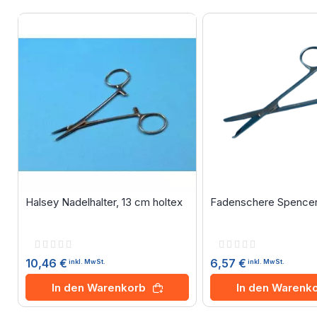
Halsey Nadelhalter, 13 cm holtex
Fadenschere Spencer,
Rating:
Rating:
0%
0%
10,46 €
6,57 €
inkl. MwSt.
inkl. MwSt.
In den Warenkorb
In den Warenk