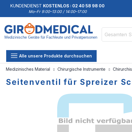
KUNDENDIENST
KOSTENLOS : 02 40 58 98 00
Mo–Fr 9:00–13:00 / 14:00–17:00
Medizinische Geräte für Fachleute und Privatpersonen
Suche
Alle unsere Produkte durchsuchen
Medizinisches Material
Chirurgische Instrumente
Chirurchi
Seitenventil für Spreizer Sc
Zum
Zum
Ende
Anfang
der
der
Bildgalerie
Bildgalerie
springen
springen