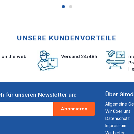
UNSERE KUNDENVORTEILE
s on the web
Versand 24/48h
me
Pr
He
Über Giro
ch für unseren Newsletter an:
Allgemeine G
Abonnieren
Wir über uns
Datenschutz
Impressum
Wir bieten