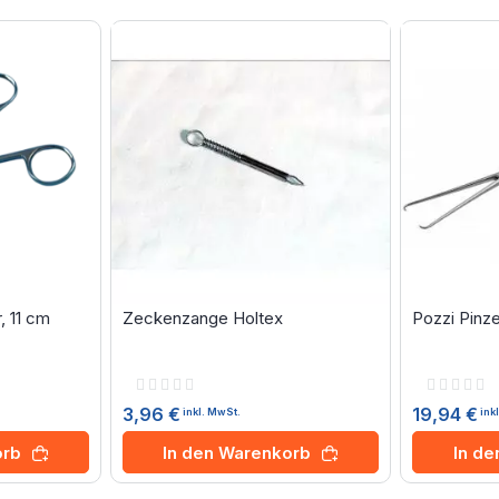
 11 cm
Zeckenzange Holtex
Pozzi Pinze
Rating:
Rating:
0%
0%
3,96 €
19,94 €
inkl. MwSt.
ink
orb
In den Warenkorb
In d