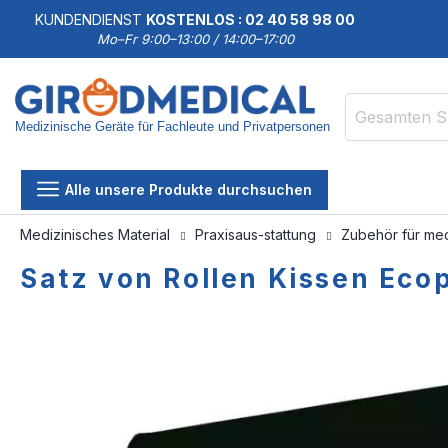
KUNDENDIENST
KOSTENLOS : 02 40 58 98 00
Mo–Fr 9:00–13:00 / 14:00–17:00
Medizinische Geräte für Fachleute und Privatpersonen
Suche
Alle unsere Produkte durchsuchen
Medizinisches Material
Praxisaus-stattung
Zubehör für med
Satz von Rollen Kissen Eco
Zum
Zum
Ende
Anfang
der
der
Bildgalerie
Bildgalerie
springen
springen