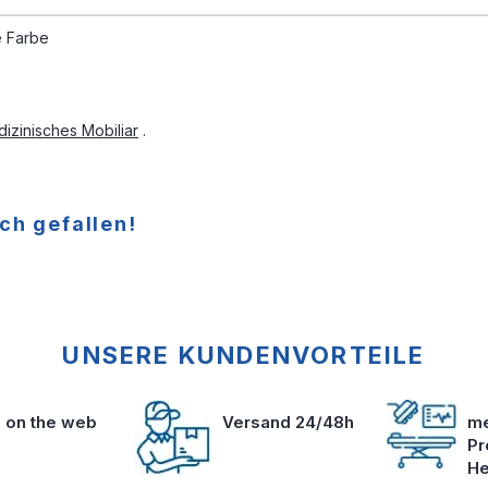
e Farbe
izinisches Mobiliar
.
ch gefallen!
UNSERE KUNDENVORTEILE
s on the web
Versand 24/48h
me
Pr
He