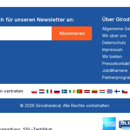
Über Giro
ch für unseren Newsletter an:
Allgemeine G
Abonnieren
Wir über uns
Datenschutz
Impressum
Wir bieten
Pressekontakt
Job&Karriere
Partnerprogr
n vertreten
© 2026 Girodmedical. Alle Rechte vorbehalten.
kämpfung, SSL-Zertifikat