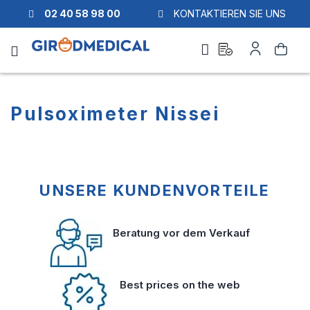
02 40 58 98 00
KONTAKTIEREN SIE UNS
Ask
Mein
Suche
a
Konto
quote
Pulsoximeter Nissei
UNSERE KUNDENVORTEILE
Beratung vor dem Verkauf
Best prices on the web