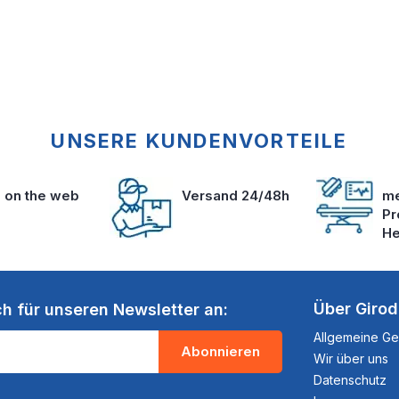
UNSERE KUNDENVORTEILE
s on the web
Versand 24/48h
me
Pr
He
Über Giro
ch für unseren Newsletter an:
Allgemeine G
Abonnieren
Wir über uns
Datenschutz