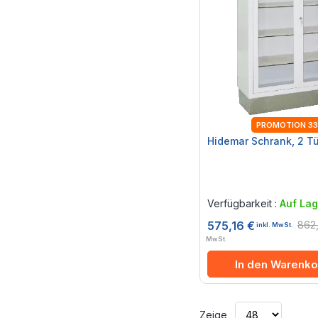
PROMOTION 3
Hidemar Schrank, 2 T
Rating:
0%
Verfügbarkeit :
Auf Lag
862
575,16 €
inkl. MwSt.
MwSt.
In den Warenko
Zeige