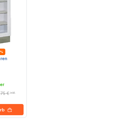
3%
üren
er
,75 €
inkl.
rb