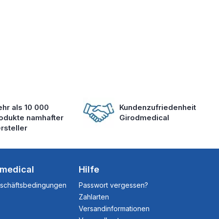
hr als 10 000
Kundenzufriedenheit
odukte namhafter
Girodmedical
rsteller
dmedical
Hilfe
eschäftsbedingungen
Passwort vergessen?
Zahlarten
Versandinformationen