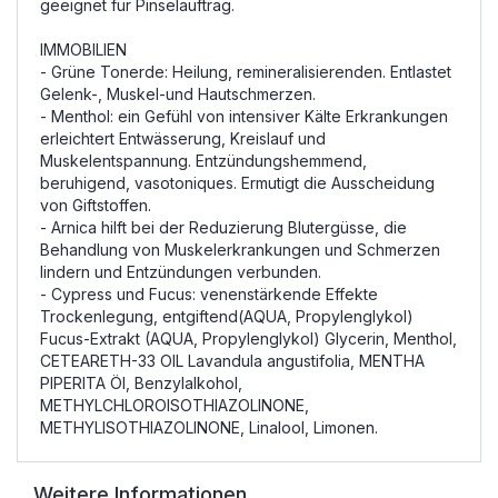
geeignet für Pinselauftrag.
IMMOBILIEN
- Grüne Tonerde: Heilung, remineralisierenden. Entlastet
Gelenk-, Muskel-und Hautschmerzen.
- Menthol: ein Gefühl von intensiver Kälte Erkrankungen
erleichtert Entwässerung, Kreislauf und
Muskelentspannung. Entzündungshemmend,
beruhigend, vasotoniques. Ermutigt die Ausscheidung
von Giftstoffen.
- Arnica hilft bei der Reduzierung Blutergüsse, die
Behandlung von Muskelerkrankungen und Schmerzen
lindern und Entzündungen verbunden.
- Cypress und Fucus: venenstärkende Effekte
Trockenlegung, entgiftend(AQUA, Propylenglykol)
Fucus-Extrakt (AQUA, Propylenglykol) Glycerin, Menthol,
CETEARETH-33 OIL Lavandula angustifolia, MENTHA
PIPERITA Öl, Benzylalkohol,
METHYLCHLOROISOTHIAZOLINONE,
METHYLISOTHIAZOLINONE, Linalool, Limonen.
Weitere Informationen