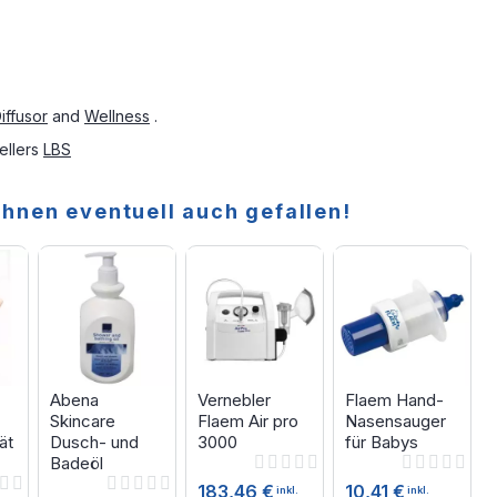
iffusor
and
Wellness
.
ellers
LBS
Ihnen eventuell auch gefallen!
Abena
Vernebler
Flaem Hand-
Skincare
Flaem Air pro
Nasensauger
ät
Dusch- und
3000
für Babys
Rating:
Rating:
Badeöl
0%
0%
Rating:
183,46 €
10,41 €
inkl.
inkl.