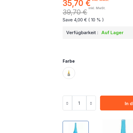
35,70 €
Sonderpreis
inkl. MwSt.
39,70 €
Save 4,00 € ( 10 % )
Verfügbarkeit :
Auf Lager
Farbe
In 
Zum
Zum
Ende
Anfang