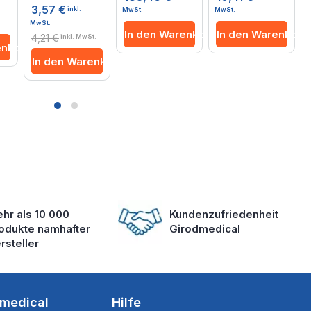
0%
3,57 €
inkl.
MwSt.
MwSt.
MwSt.
M
In den Warenkorb
In den Warenkorb
4,21 €
inkl. MwSt.
enkorb
In den Warenkorb
hr als 10 000
Kundenzufriedenheit
odukte namhafter
Girodmedical
rsteller
dmedical
Hilfe