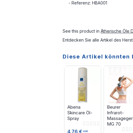
- Referenz: HBA001
See this product in
Ätherische Öle D
Entdecken Sie alle Artikel des Herst
Diese Artikel könnten 
Abena
Beurer
Skincare Öl-
Infrarot-
Spray
Massageger
Rating:
MG 70
0%
Rating:
4,76 €
inkl.