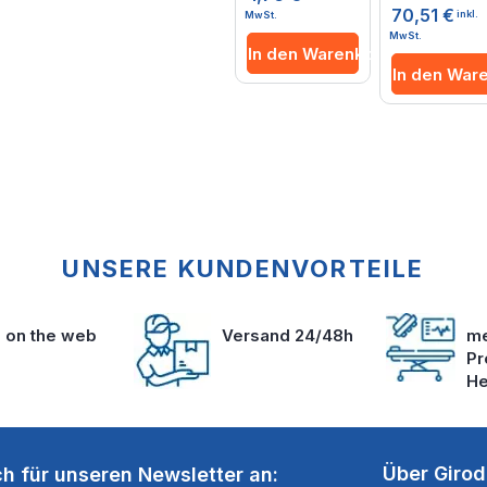
0%
70,51 €
inkl.
MwSt.
MwSt.
In den Warenkorb
In den War
UNSERE KUNDENVORTEILE
s on the web
Versand 24/48h
me
Pr
He
Über Giro
ch für unseren Newsletter an: