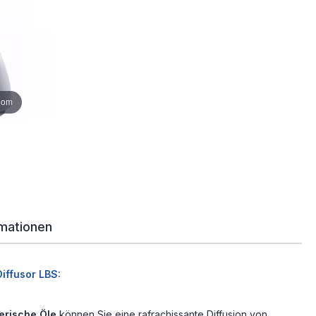
zoom
rmationen
iffusor LBS:
herische Öle
können Sie eine rafrachissante Diffusion von