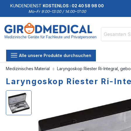
KUNDENDIENST
KOSTENLOS : 02 40 58 98 00
Mo–Fr 9:00–13:00 / 14:00–17:00
Medizinische Geräte für Fachleute und Privatpersonen
Suche
Alle unsere Produkte durchsuchen
Medizinisches Material
Laryngoskop Riester Ri-Integral, gebo
Laryngoskop Riester Ri-Inte
Zum
Zum
Ende
Anfang
der
der
Bildgalerie
Bildgalerie
springen
springen