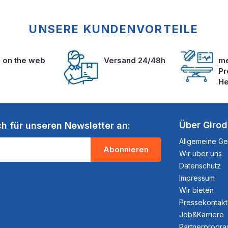
UNSERE KUNDENVORTEILE
s on the web
Versand 24/48h
me
Pr
He
Über Giro
ch für unseren Newsletter an:
Allgemeine G
Abonnieren
Wir über uns
Datenschutz
Impressum
Wir bieten
Pressekontakt
Job&Karriere
Partnerprogr