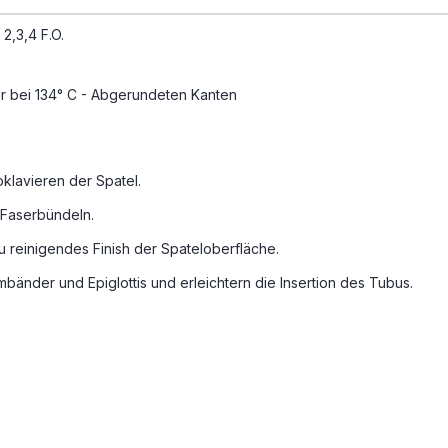
2,3,4 F.O.
ar bei 134° C - Abgerundeten Kanten
toklavieren der Spatel.
n Faserbündeln.
zu reinigendes Finish der Spateloberfläche.
bänder und Epiglottis und erleichtern die Insertion des Tubus.