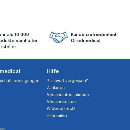
hr als 10 000
Kundenzufriedenheit
odukte namhafter
Girodmedical
rsteller
dmedical
Hilfe
eschäftsbedingungen
Passwort vergessen?
Zahlarten
Versandinformationen
Versandkosten
Widerrufsrecht
Hilfeseiten
amm