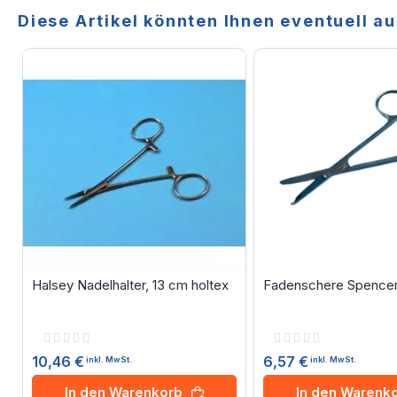
Diese Artikel könnten Ihnen eventuell au
Halsey Nadelhalter, 13 cm holtex
Fadenschere Spencer,
Rating:
Rating:
0%
0%
10,46 €
6,57 €
inkl. MwSt.
inkl. MwSt.
In den Warenkorb
In den Warenk