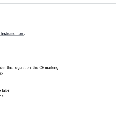
e Instrumenten
.
der this regulation, the CE marking.
ex
e label
nal