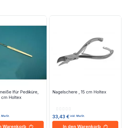
meiße lfür Pediküre,
Nagelschere , 15 cm Holtex
4 cm Holtex
Rating:
0%
33,43 €
l. MwSt.
inkl. MwSt.
en Warenkorb
In den Warenkorb