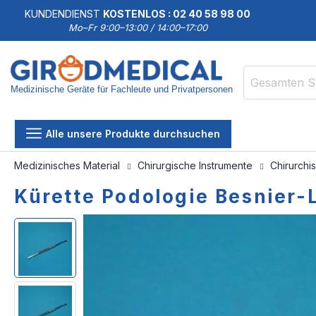
KUNDENDIENST
KOSTENLOS : 02 40 58 98 00
Mo–Fr 9:00–13:00 / 14:00–17:00
Medizinische Geräte für Fachleute und Privatpersonen
Suche
Alle unsere Produkte durchsuchen
Medizinisches Material
Chirurgische Instrumente
Chirurchi
Kürette Podologie Besnier-L
Zum
Zum
Ende
Anfang
der
der
Bildgalerie
Bildgalerie
springen
springen