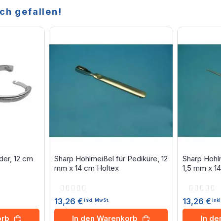
ch gefallen!
er, 12 cm
Sharp Hohlmeißel für Pediküre, 12
Sharp Hohl
mm x 14 cm Holtex
1,5 mm x 1
Rating:
Rating:
0%
0%
13,26 €
13,26 €
inkl. MwSt.
ink
orb
In den Warenkorb
In d