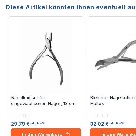
Diese Artikel könnten Ihnen eventuell au
Nagelknipser für
Klemme-Nagelschneid
eingewachsenen Nagel , 13 cm
Holtex
Rating:
Rating:
0%
0%
29,79 €
32,02 €
inkl. MwSt.
inkl. MwSt.
In den Warenkorb
In den Warenk