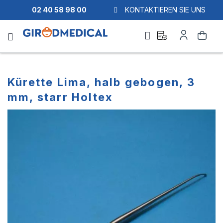
02 40 58 98 00
KONTAKTIEREN SIE UNS
Ask
Mein
Suche
a
Konto
quote
Kürette Lima, halb gebogen, 3
mm, starr Holtex
Zum
Zum
Ende
Anfang
der
der
Bildgalerie
Bildgalerie
springen
springen