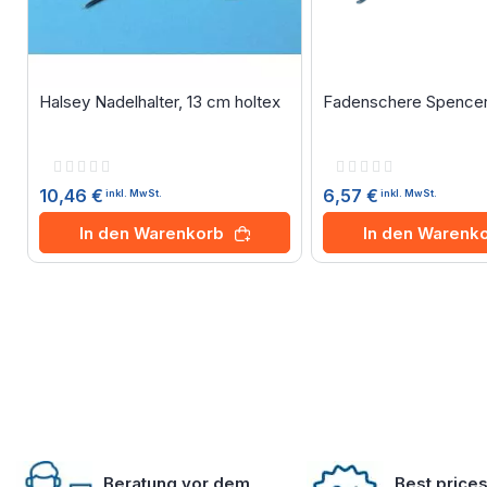
Halsey Nadelhalter, 13 cm holtex
Fadenschere Spencer,
Rating:
Rating:
0%
0%
10,46 €
6,57 €
inkl. MwSt.
inkl. MwSt.
In den Warenkorb
In den Warenk
Beratung vor dem
Best price