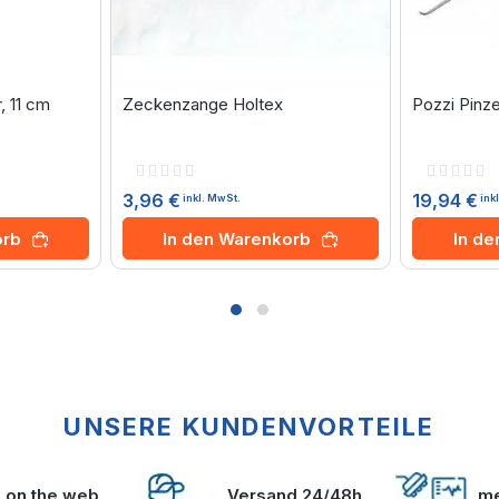
 11 cm
Zeckenzange Holtex
Pozzi Pinze
Rating:
Rating:
0%
0%
3,96 €
19,94 €
inkl. MwSt.
ink
orb
In den Warenkorb
In d
UNSERE KUNDENVORTEILE
s on the web
Versand 24/48h
me