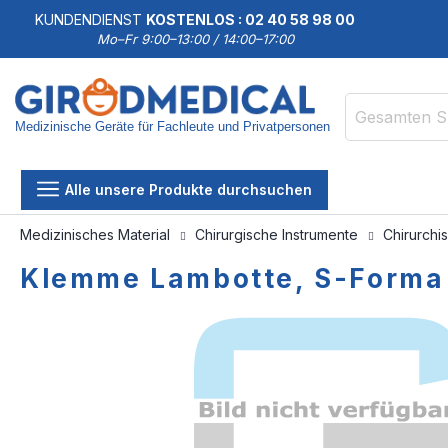
KUNDENDIENST
KOSTENLOS : 02 40 58 98 00
Mo–Fr 9:00–13:00 / 14:00–17:00
Medizinische Geräte für Fachleute und Privatpersonen
Suche
Alle unsere Produkte durchsuchen
Medizinisches Material
Chirurgische Instrumente
Chirurchi
Klemme Lambotte, S-Forma 
Zum
Zum
Ende
Anfang
der
der
Bildgalerie
Bildgalerie
springen
springen