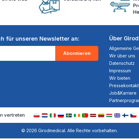
Pr
He
Über Giro
ch für unseren Newsletter an:
Allgemeine G
Abonnieren
Wir über uns
Datenschutz
Impressum
Wir bieten
Pressekontakt
Job&Karriere
Partnerprogr
n vertreten
© 2026 Girodmedical. Alle Rechte vorbehalten.