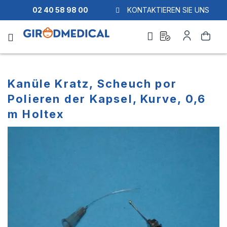
02 40 58 98 00
KONTAKTIEREN SIE UNS
Ask
Mein
Suche
a
Konto
quote
Kanüle Kratz, Scheuch por
Polieren der Kapsel, Kurve, 0,6
m Holtex
Zum
Zum
Ende
Anfang
der
der
Bildgalerie
Bildgalerie
springen
springen