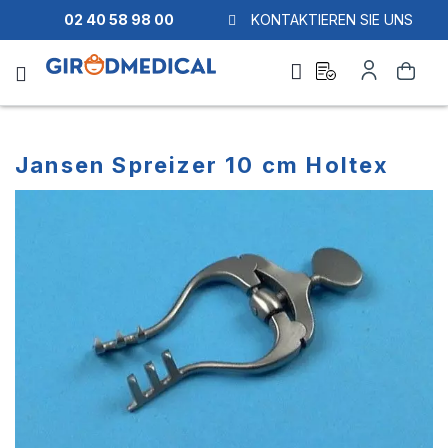
02 40 58 98 00
KONTAKTIEREN SIE UNS
Ask
Mein
Suche
a
Konto
quote
Jansen Spreizer 10 cm Holtex
Zum
Zum
Ende
Anfang
der
der
Bildgalerie
Bildgalerie
springen
springen