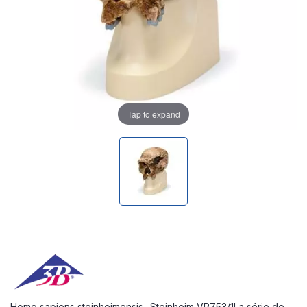
Tap to expand
Homo sapiens steinheimensis- Steinheim VP753/1La série de