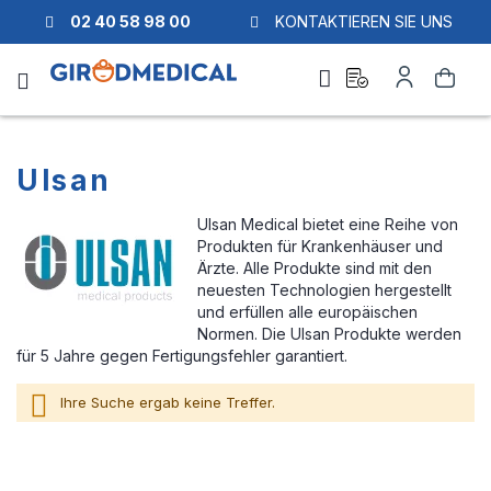
02 40 58 98 00
KONTAKTIEREN SIE UNS
Ask
Mein
Suche
a
Konto
quote
Ulsan
Ulsan Medical bietet eine Reihe von
Produkten für Krankenhäuser und
Ärzte. Alle Produkte sind mit den
neuesten Technologien hergestellt
und erfüllen alle europäischen
Normen. Die Ulsan Produkte werden
für 5 Jahre gegen Fertigungsfehler garantiert.
Ihre Suche ergab keine Treffer.