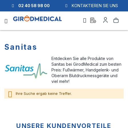
02 40 58 98 00
KONTAKTIEREN SIE UNS
Ask
Mein
Suche
a
Konto
quote
Sanitas
Entdecken Sie alle Produkte von
Sanitas bei GirodMedical zum besten
Preis: Fußwärmer, Handgelenk- und
Oberarm Blutdruckmessgeräte und
viel mehr!
Ihre Suche ergab keine Treffer.
UNSERE KUNDENVORTEILE