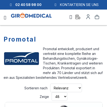
02 40 58 98 00
KONTAKTIEREN SIE UNS
Ask
Mein
Suche
a
Konto
quote
Promotal
Promotal entwickelt, produziert und
vertreibt eine komplette Reihe an
Behandlungstischen, Gynäkologie-
Tischen, Krankentragen und weiteren
Produkten. Promotal exportiert in
mehr als 70 Länder und stützt sich auf
ein aus Spezialisten bestehendes Vertriebsnetzwerk.
Aufsteigend
Sortieren nach
sortieren
Zeige