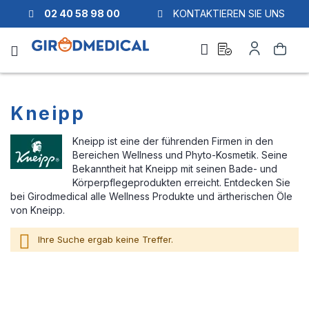
02 40 58 98 00
KONTAKTIEREN SIE UNS
Ask
Mein
Suche
a
Konto
quote
Kneipp
Kneipp ist eine der führenden Firmen in den
Bereichen Wellness und Phyto-Kosmetik. Seine
Bekanntheit hat Kneipp mit seinen Bade- und
Körperpflegeprodukten erreicht. Entdecken Sie
bei Girodmedical alle Wellness Produkte und ärtherischen Öle
von Kneipp.
Ihre Suche ergab keine Treffer.