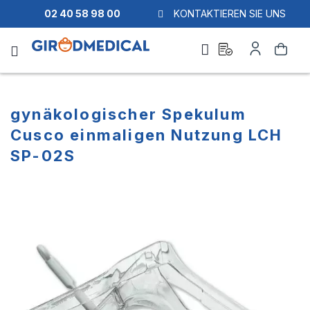
02 40 58 98 00
KONTAKTIEREN SIE UNS
Ask
Mein
Suche
a
Konto
quote
gynäkologischer Spekulum
Cusco einmaligen Nutzung LCH
SP-02S
Zum
Zum
Ende
Anfang
der
der
Bildgalerie
Bildgalerie
springen
springen