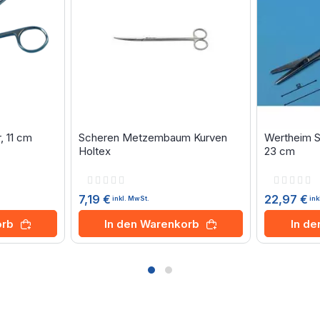
 11 cm
Scheren Metzembaum Kurven
Wertheim S
Holtex
23 cm
Rating:
Rating:
0%
0%
7,19 €
22,97 €
inkl. MwSt.
ink
orb
In den Warenkorb
In d