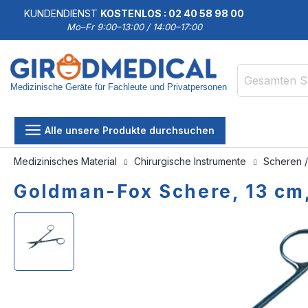
KUNDENDIENST
KOSTENLOS : 02 40 58 98 00
Mo–Fr 9:00–13:00 / 14:00–17:00
Medizinische Geräte für Fachleute und Privatpersonen
Suche
Alle unsere Produkte durchsuchen
Medizinisches Material
Chirurgische Instrumente
Scheren 
Goldman-Fox Schere, 13 cm,
Zum
Zum
Ende
Anfang
der
der
Bildgalerie
Bildgalerie
springen
springen