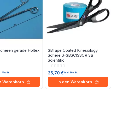
cheren gerade Holtex
3BTape Coated Kinesiology
Schere S-3BSCISSOR 3B
Scientific
Rating:
0%
35,70 €
l. MwSt.
inkl. MwSt.
en Warenkorb
In den Warenkorb