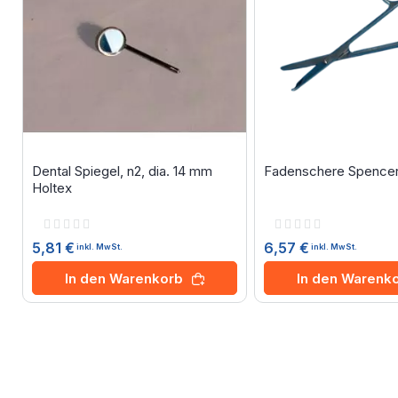
Dental Spiegel, n2, dia. 14 mm
Fadenschere Spencer,
Holtex
Rating:
Rating:
0%
0%
5,81 €
6,57 €
inkl. MwSt.
inkl. MwSt.
In den Warenkorb
In den Warenk