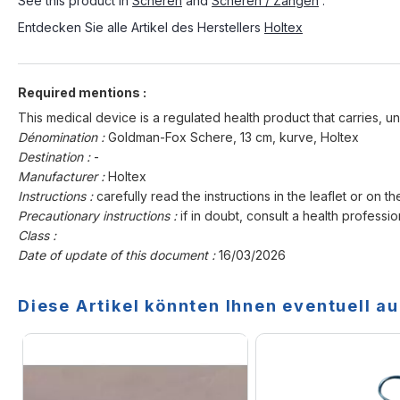
See this product in
Scheren
and
Scheren / Zangen
.
Entdecken Sie alle Artikel des Herstellers
Holtex
Required mentions :
This medical device is a regulated health product that carries, un
Dénomination :
Goldman-Fox Schere, 13 cm, kurve, Holtex
Destination :
-
Manufacturer :
Holtex
Instructions :
carefully read the instructions in the leaflet or on th
Precautionary instructions :
if in doubt, consult a health professio
Class :
Date of update of this document :
16/03/2026
Diese Artikel könnten Ihnen eventuell au