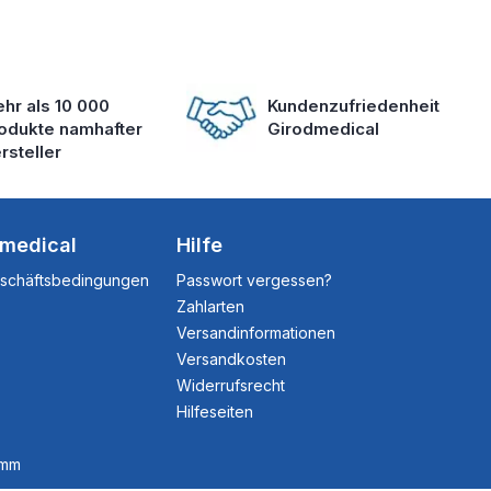
hr als 10 000
Kundenzufriedenheit
odukte namhafter
Girodmedical
rsteller
dmedical
Hilfe
eschäftsbedingungen
Passwort vergessen?
Zahlarten
Versandinformationen
Versandkosten
Widerrufsrecht
Hilfeseiten
amm