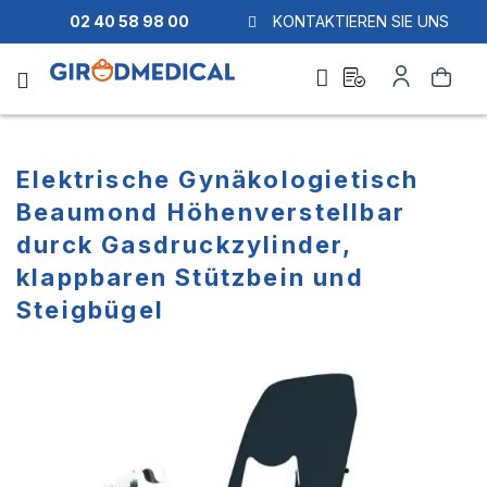
02 40 58 98 00
KONTAKTIEREN SIE UNS
Ask
Mein
Suche
a
Konto
quote
Elektrische Gynäkologietisch
Beaumond Höhenverstellbar
durck Gasdruckzylinder,
klappbaren Stützbein und
Steigbügel
Zum
Zum
Ende
Anfang
der
der
Bildgalerie
Bildgalerie
springen
springen