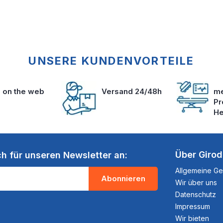
UNSERE KUNDENVORTEILE
s on the web
Versand 24/48h
me
Pr
He
Über Giro
ch für unseren Newsletter an:
Allgemeine G
Abonnieren
Wir über uns
Datenschutz
Impressum
Wir bieten