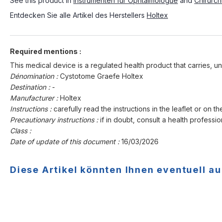
See this product in
Instrumenten für Ophtalmologue
and
Chirurch
Entdecken Sie alle Artikel des Herstellers
Holtex
Required mentions :
This medical device is a regulated health product that carries, un
Dénomination :
Cystotome Graefe Holtex
Destination :
-
Manufacturer :
Holtex
Instructions :
carefully read the instructions in the leaflet or on th
Precautionary instructions :
if in doubt, consult a health professio
Class :
Date of update of this document :
16/03/2026
Diese Artikel könnten Ihnen eventuell au