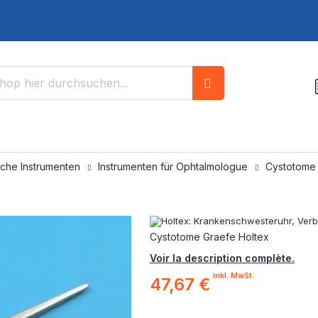
Suche
sche Instrumenten
Instrumenten für Ophtalmologue
Cystotome 
Cystotome Graefe Holtex
Voir la description complète.
inkl. MwSt.
47,67 €