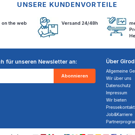
UNSERE KUNDENVORTEILE
s on the web
Versand 24/48h
me
Pr
He
Über Giro
ch für unseren Newsletter an:
Allgemeine G
Abonnieren
Wir über uns
Datenschutz
Impressum
Wir bieten
Pressekontakt
Job&Karriere
Partnerprogr