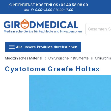
KUNDENDIENST
KOSTENLOS : 02 40 58 98 00
Mo–Fr 9:00–13:00 / 14:00–17:00
Medizinische Geräte für Fachleute und Privatpersonen
Suche
Alle unsere Produkte durchsuchen
Medizinisches Material
Chirurgische Instrumente
Chirurchi
Cystotome Graefe Holtex
Zum
Zum
Ende
Anfang
der
der
Bildgalerie
Bildgalerie
springen
springen