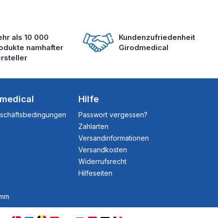
hr als 10 000
Kundenzufriedenheit
odukte namhafter
Girodmedical
rsteller
dmedical
Hilfe
eschäftsbedingungen
Passwort vergessen?
Zahlarten
Versandinformationen
Versandkosten
Widerrufsrecht
Hilfeseiten
amm