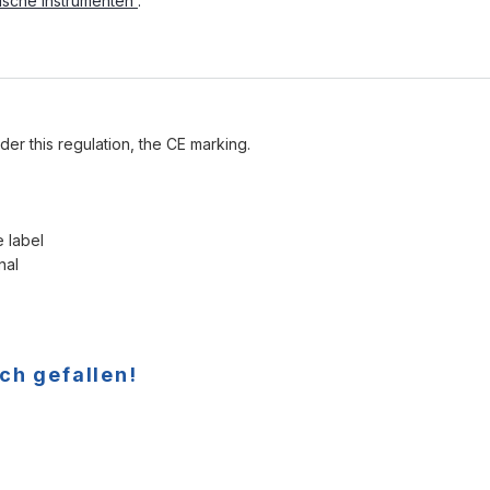
ische Instrumenten
.
der this regulation, the CE marking.
e label
nal
ch gefallen!