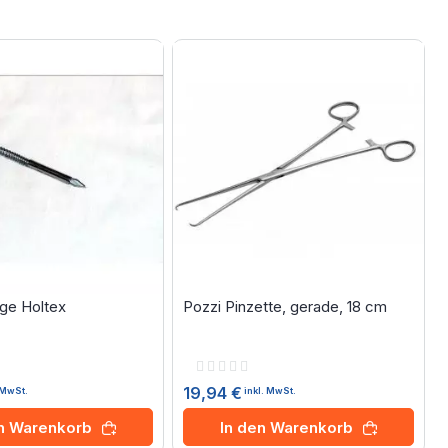
ge Holtex
Pozzi Pinzette, gerade, 18 cm
Rating:
0%
19,94 €
. MwSt.
inkl. MwSt.
en Warenkorb
In den Warenkorb