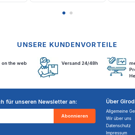
UNSERE KUNDENVORTEILE
s on the web
Versand 24/48h
me
Pr
He
Über Giro
ch für unseren Newsletter an:
Allgemeine G
Abonnieren
Wir über uns
Datenschutz
Impressum