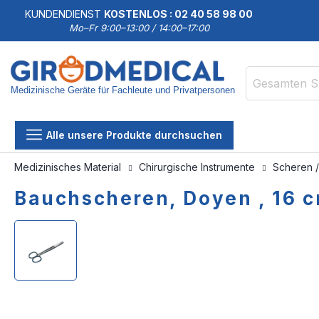
KUNDENDIENST
KOSTENLOS : 02 40 58 98 00
Mo–Fr 9:00–13:00 / 14:00–17:00
Medizinische Geräte für Fachleute und Privatpersonen
Suche
Alle unsere Produkte durchsuchen
Medizinisches Material
Chirurgische Instrumente
Scheren 
Bauchscheren, Doyen , 16 c
Zum
Zum
Ende
Anfang
der
der
Bildgalerie
Bildgalerie
springen
springen