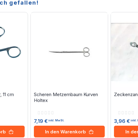
ch gefallen!
 11 cm
Scheren Metzembaum Kurven
Zeckenzan
Holtex
Rating:
Rating:
0%
0%
7,19 €
3,96 €
inkl. MwSt.
inkl
orb
In den Warenkorb
In d