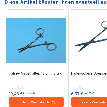
Diese Artikel könnten Ihnen eventuell au
Halsey Nadelhalter, 13 cm holtex
Fadenschere Spencer,
Rating:
Rating:
0%
0%
10,46 €
6,57 €
inkl. MwSt.
inkl. MwSt.
In den Warenkorb
In den Warenk