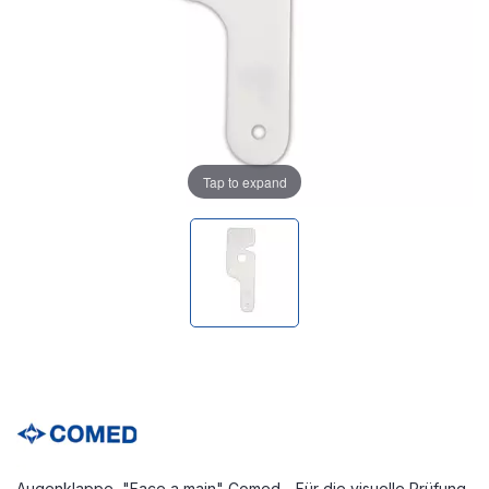
Tap to expand
Augenklappe, "Face a main" Comed - Für die visuelle Prüfung