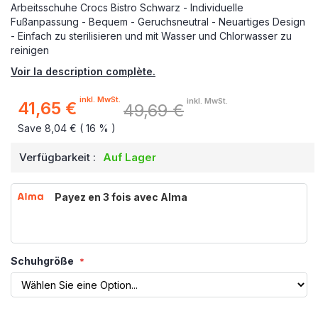
Arbeitsschuhe Crocs Bistro Schwarz - Individuelle
Fußanpassung - Bequem - Geruchsneutral - Neuartiges Design
- Einfach zu sterilisieren und mit Wasser und Chlorwasser zu
reinigen
Voir la description complète.
inkl. MwSt.
inkl. MwSt.
41,65 €
49,69 €
Sonderpreis
Save 8,04 € ( 16 % )
Verfügbarkeit :
Auf Lager
Payez en 3 fois avec Alma
Schuhgröße