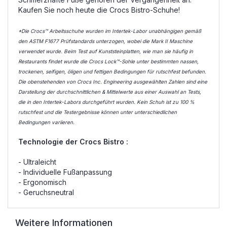
Kaufen Sie noch heute die Crocs Bistro-Schuhe!
*Die Crocs™ Arbeitsschuhe wurden im Intertek-Labor unabhängigen gemäß
den ASTM F1677 Prüfstandards unterzogen, wobei die Mark II Maschine
verwendet wurde. Beim Test auf Kunststeinplatten, wie man sie häufig in
Restaurants findet wurde die Crocs Lock™-Sohle unter bestimmten nassen,
trockenen, seifigen, öligen und fettigen Bedingungen für rutschfest befunden.
Die obenstehenden von Crocs Inc. Engineering ausgewählten Zahlen sind eine
Darstellung der durchschnittlichen & Mittelwerte aus einer Auswahl an Tests,
die in den Intertek-Labors durchgeführt wurden. Kein Schuh ist zu 100 %
rutschfest und die Testergebnisse können unter unterschiedlichen
Bedingungen variieren.
Technologie der Crocs Bistro :
- Ultraleicht
- Individuelle Fußanpassung
- Ergonomisch
- Geruchsneutral
Weitere Informationen