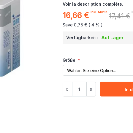
Voir la description complète.
inkl. MwSt.
16,66 €
Sonderpreis
17,41 €
Save 0,75 € ( 4 % )
Verfügbarkeit :
Auf Lager
Größe
In 