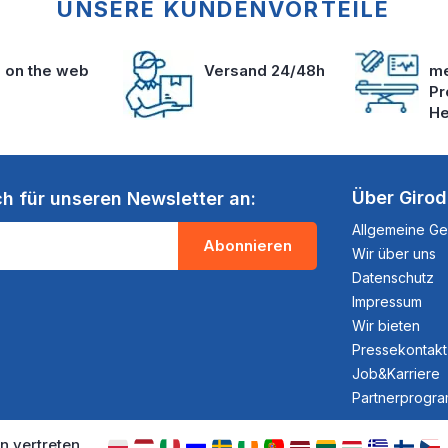
UNSERE KUNDENVORTEILE
s on the web
Versand 24/48h
me
Pr
He
Über Giro
ch für unseren Newsletter an:
Allgemeine G
Abonnieren
Wir über uns
Datenschutz
Impressum
Wir bieten
Pressekontakt
Job&Karriere
Partnerprogr
n vertreten