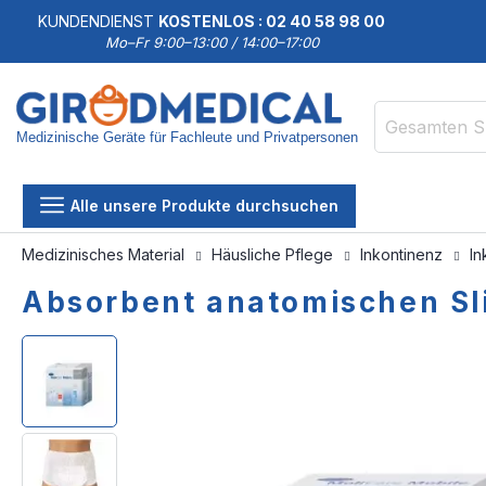
KUNDENDIENST
KOSTENLOS : 02 40 58 98 00
Mo–Fr 9:00–13:00 / 14:00–17:00
Medizinische Geräte für Fachleute und Privatpersonen
Suche
Alle unsere Produkte durchsuchen
Medizinisches Material
Häusliche Pflege
Inkontinenz
In
Absorbent anatomischen Sl
Zum
Zum
Ende
Anfang
der
der
Bildgalerie
Bildgalerie
springen
springen