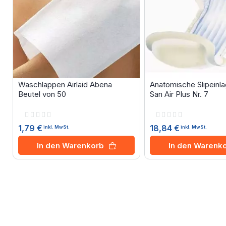
Waschlappen Airlaid Abena
Anatomische Slipeinla
Beutel von 50
San Air Plus Nr. 7
Rating:
Rating:
0%
0%
1,79 €
18,84 €
inkl. MwSt.
inkl. MwSt.
In den Warenkorb
In den Warenk