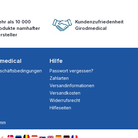
hr als 10 000
Kundenzufriedenheit
odukte namhafter
Girodmedical
rsteller
dmedical
Hilfe
eschäftsbedingungen
Passwort vergessen?
Zahlarten
Versandinformationen
Versandkosten
Widerrufsrecht
Hilfeseiten
amm