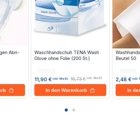
gen Abri-
Waschhandschuh TENA Wash
Washhands
Glove ohne Folie (200 St.)
Beutel 50
Rating:
Rating:
0%
0%
16,73 €
2,48 €
11,90 €
inkl. MwSt.
inkl.
inkl. MwSt.
orb
In d
In den Warenkorb