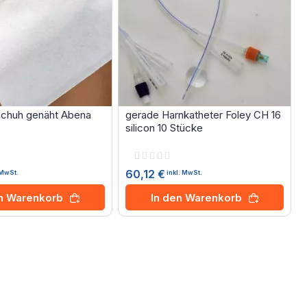
chuh genäht Abena
gerade Harnkatheter Foley CH 16
silicon 10 Stücke
Rating:
0%
60,12 €
 MwSt.
inkl. MwSt.
en Warenkorb
In den Warenkorb