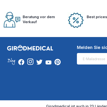
Beratung vor dem
Best price
Verkauf
Melden Sie si
Girodmedical ist auch in 23 Länder