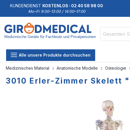
KUNDENDIENST
KOSTENLOS : 02 40 58 98 00
Mo–Fr 9:00–13:00 / 14:00–17:00
Medizinische Geräte für Fachleute und Privatpersonen
Suche
Alle unsere Produkte durchsuchen
Medizinisches Material
Anatomische Modelle
Osteologie
3010 Erler-Zimmer Skelett
Zum
Zum
Ende
Anfang
der
der
Bildgalerie
Bildgalerie
springen
springen