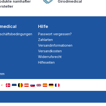
odukte namhafter
Girodmedical
rsteller
dmedical
Hilfe
eschäftsbedingungen
Passwort vergessen?
Zahlarten
Versandinformationen
Versandkosten
Widerrufsrecht
Hilfeseiten
amm