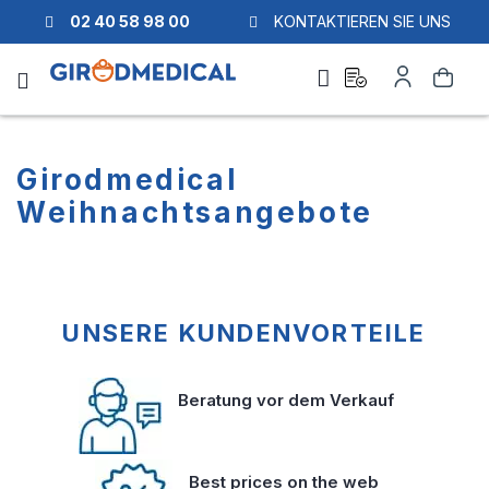
02 40 58 98 00
KONTAKTIEREN SIE UNS
Ask
Mein
Suche
a
Konto
quote
Girodmedical
Weihnachtsangebote
UNSERE KUNDENVORTEILE
Beratung vor dem Verkauf
Best prices on the web