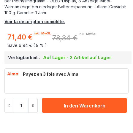
Bar Plethysmogramm - OLED-Display, 8 Anzeige-Modi-
Warnanzeige bei niedriger Batteriespannung - Alarm-Gewicht:
100 g-Garantie: 1 Jahr
Voir la description complète.
inkl. MwSt.
inkl. MwSt.
71,40 €
78,34 €
Sonderpreis
Save 6,94 € ( 9 % )
Verfügbarkeit :
Auf Lager - 2 Artikel auf Lager
Payez en 3 fois avec Alma
In den Warenkorb