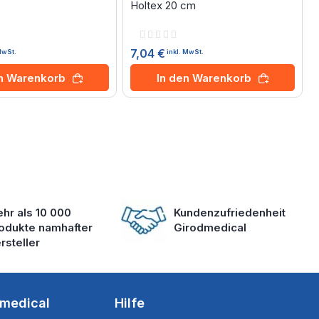
Holtex 20 cm
Rating:
0%
7,04 €
MwSt.
inkl. MwSt.
en Warenkorb
In den Warenkorb
hr als 10 000
Kundenzufriedenheit
odukte namhafter
Girodmedical
rsteller
dmedical
Hilfe