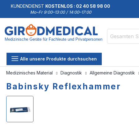
KUNDENDIENST
KOSTENLOS : 02 40 58 98 00
Mo–Fr 9:00–13:00 / 14:00–17:00
Medizinische Geräte für Fachleute und Privatpersonen
Suche
Alle unsere Produkte durchsuchen
Medizinisches Material
Diagnostik
Allgemeine Diagnostik
Babinsky Reflexhammer
Zum
Zum
Ende
Anfang
der
der
Bildgalerie
Bildgalerie
springen
springen