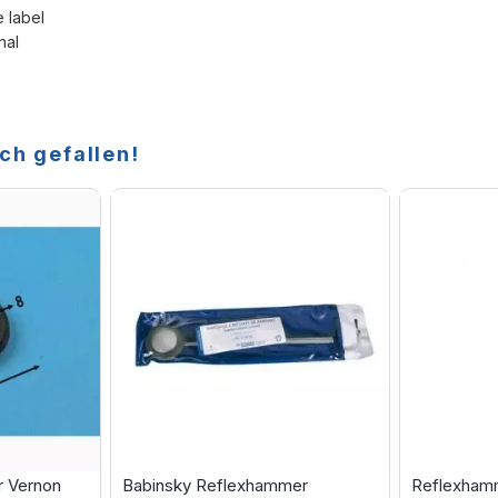
e label
nal
ch gefallen!
r Vernon
Babinsky Reflexhammer
Reflexhamm